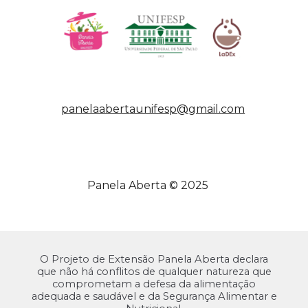
panelaabert
aunifesp@gmail.
co
m
Panela Aberta © 2025
O Projeto de Extensão Panela Aberta declara
que não há conflitos de
qualquer natureza que
comprometam a defesa da
a
limentação
a
dequada e
s
audável e da
S
egurança
A
limentar e